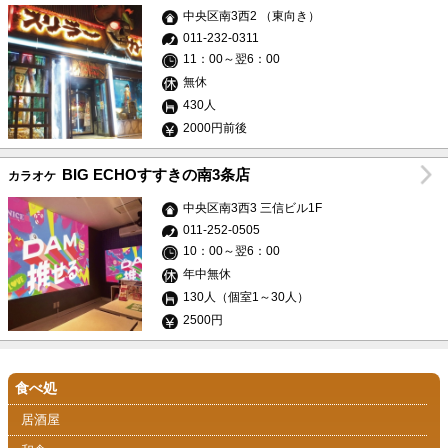
中央区南3西2 （東向き）
011-232-0311
11：00～翌6：00
無休
430人
2000円前後
BIG ECHOすすきの南3条店
カラオケ
中央区南3西3 三信ビル1F
011-252-0505
10：00～翌6：00
年中無休
130人（個室1～30人）
2500円
食べ処
居酒屋