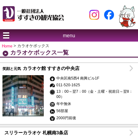
menu
Home
> カラオケボックス
カラオケボックス一覧
カラオケ館 すすきの中央店
笑顔と元気
中央区南5西4 南興ビル1F
011-520-1625
13：00～翌7：00（金・土曜・祝前日～翌8：
00）
年中無休
56部屋
2000円前後
スリラーカラオケ 札幌南3条店