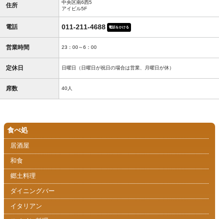
中央区南6西5
住所
アイビル5F
011-211-4688
電話
電話をかける
営業時間
23：00～6：00
定休日
日曜日（日曜日が祝日の場合は営業、月曜日が休）
席数
40人
食べ処
居酒屋
和食
郷土料理
ダイニングバー
イタリアン