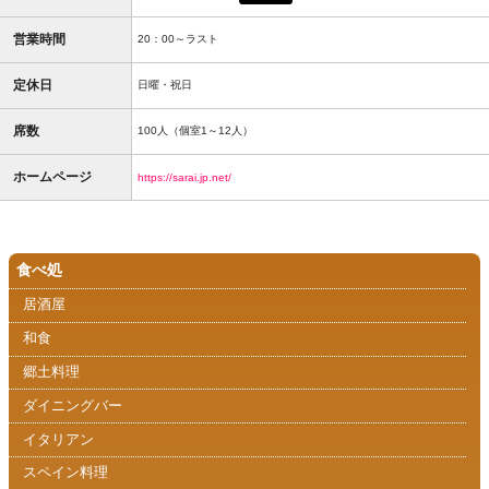
営業時間
20：00～ラスト
定休日
日曜・祝日
席数
100人（個室1～12人）
ホームページ
https://sarai.jp.net/
食べ処
居酒屋
和食
郷土料理
ダイニングバー
イタリアン
スペイン料理