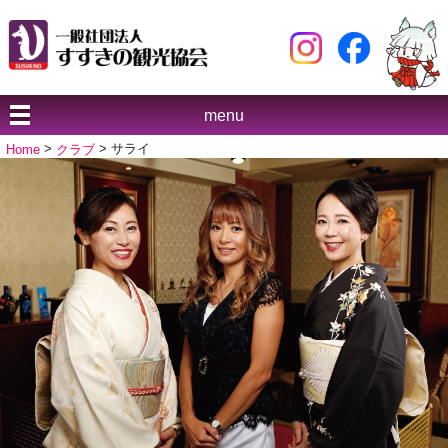
menu
Home
>
クラブ
> サライ