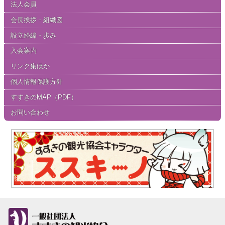
法人会員
会長挨拶・組織図
設立経緯・歩み
入会案内
リンク集ほか
個人情報保護方針
すすきのMAP（PDF）
お問い合わせ