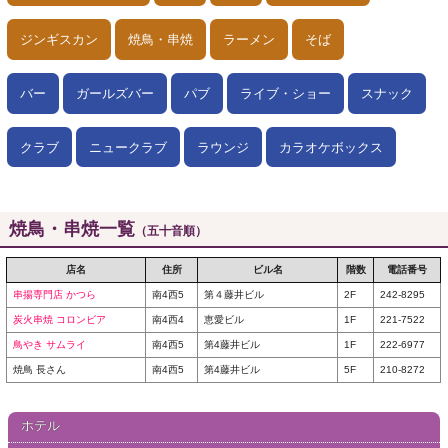
ジンギスカン
焼鳥・串焼
ラーメン
そば
バー
ガールズバー
パブ
ライブ・ショー
スナック
クラブ
ニュークラブ
ラウンジ
カラオケボックス
焼鳥・串焼一覧
（五十音順）
店名
住所
ビル名
階数
電話番号
串揚専門店 かつら
南4西5
第４藤井ビル
2F
242-8295
炭火串焼 コロンビア
南4西4
恵愛ビル
1F
221-7522
鳥やき サムライ
南4西5
第4藤井ビル
1F
222-6977
焼鳥 長さん
南4西5
第4藤井ビル
5F
210-8272
ホテル