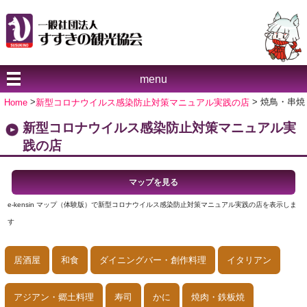
menu
Home
>
新型コロナウイルス感染防止対策マニュアル実践の店
> 焼鳥・串焼
新型コロナウイルス感染防止対策マニュアル実
践の店
マップを見る
e-kensin マップ（体験版）で新型コロナウイルス感染防止対策マニュアル実践の店を表示しま
す
居酒屋
和食
ダイニングバー・創作料理
イタリアン
アジアン・郷土料理
寿司
かに
焼肉・鉄板焼