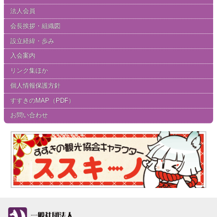
法人会員
会長挨拶・組織図
設立経緯・歩み
入会案内
リンク集ほか
個人情報保護方針
すすきのMAP（PDF）
お問い合わせ