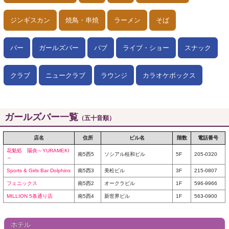
ジンギスカン
焼鳥・串焼
ラーメン
そば
バー
ガールズバー
パブ
ライブ・ショー
スナック
クラブ
ニュークラブ
ラウンジ
カラオケボックス
ガールズバー一覧
（五十音順）
店名
住所
ビル名
階数
電話番号
花魁処 陽炎～YURAMEKI
南5西5
ソシアル桂和ビル
5F
205-0320
～
Sports & Girls Bar Dolphins
南5西3
美松ビル
3F
215-0807
フェニックス
南5西2
オークラビル
1F
596-9966
MILLION 5条通り店
南5西4
新世界ビル
1F
563-0900
ホテル