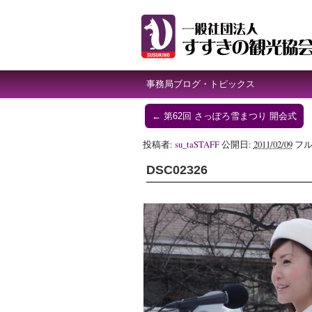
事務局ブログ・トピックス
←
第62回 さっぽろ雪まつり 開会式
投稿者:
su_taSTAFF
公開日:
2011/02/09
フル
DSC02326