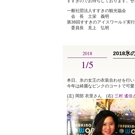
すすきのでお待ちしております。ぜ
一般社団法人すすきの観光協会
会 長 土栄 義明
第38回すすきのアイスワールド実
委員長 見上 弘明
2018
2018
1/5
本日、氷の女王の衣装合わせを行い
今年は綺麗なピンクのコートで可愛
(左) 岡部 衣里さん (右)
三村 遙佳