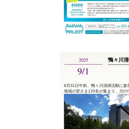
2025
鴨々川清
9/1
8月31日午前、鴨々川清掃活動に
地域の皆さま120名が集まり、川