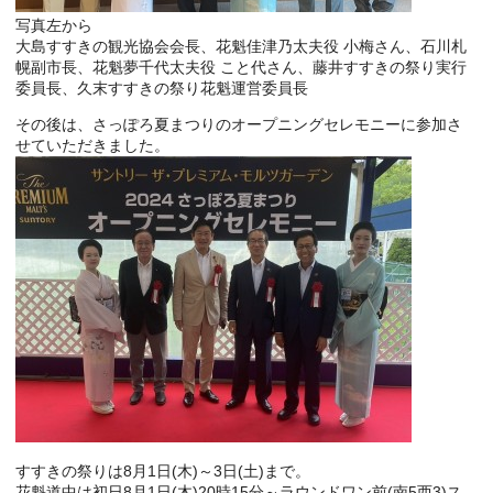
写真左から
大島すすきの観光協会会長、花魁佳津乃太夫役 小梅さん、石川札
幌副市長、花魁夢千代太夫役 こと代さん、藤井すすきの祭り実行
委員長、久末すすきの祭り花魁運営委員長
その後は、さっぽろ夏まつりのオープニングセレモニーに参加さ
せていただきました。
すすきの祭りは8月1日(木)～3日(土)まで。
花魁道中は初日8月1日(木)20時15分～ラウンドワン前(南5西3)ス