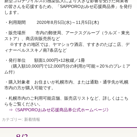
新型コロナウイルスの感染拡大により大きな影響を受けた商業者
の皆さんを応援するため、「SAPPOROおみせ応援商品券」を発行
します。
・利用期間 2020年8月5日(水)～11月5日(木)
・販売場所 市内の郵便局、アークスグループ（ラルズ・東光
ストア）、商店街販売所など
※すすきの地区では、ヤマショウ酒店、すすきのたばこ店、デ
ィナーベルススキノ南7条店など
・発行単位 額面1,000円×12枚綴／1冊
（購入額10,000円で12,000円分の利用が可能＝20％のプレミア
ム付）
・購入対象者 お住まいが札幌市内、または通勤・通学先が札幌
市内の方が購入可能です。
・札幌市内のご利用可能店舗、販売店リストなど、詳しくはこち
らをご覧ください。
⇒《SAPPOROおみせ応援商品券公式ホームページ》
カテゴリー:
新着情報
8/3