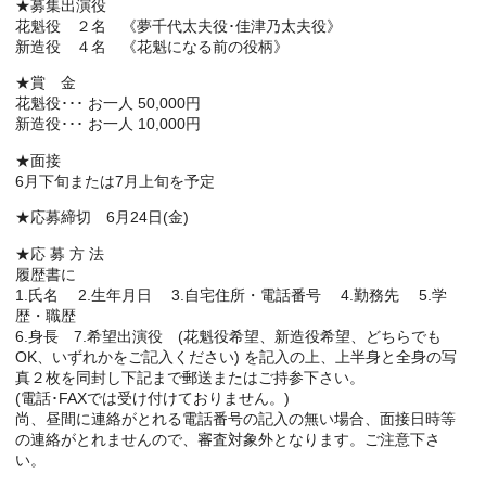
★募集出演役
花魁役 ２名 《夢千代太夫役･佳津乃太夫役》
新造役 ４名 《花魁になる前の役柄》
★賞 金
花魁役･･･ お一人 50,000円
新造役･･･ お一人 10,000円
★面接
6月下旬または7月上旬を予定
★応募締切 6月24日(金)
★応 募 方 法
履歴書に
1.氏名 2.生年月日 3.自宅住所・電話番号 4.勤務先 5.学
歴・職歴
6.身長 7.希望出演役 (花魁役希望、新造役希望、どちらでも
OK、いずれかをご記入ください) を記入の上、上半身と全身の写
真２枚を同封し下記まで郵送またはご持参下さい。
(電話･FAXでは受け付けておりません。)
尚、昼間に連絡がとれる電話番号の記入の無い場合、面接日時等
の連絡がとれませんので、審査対象外となります。ご注意下さ
い。