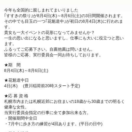
今年も全国的に親しまれてまいりました
｢すすきの祭り｣が8月4日(木)～8月6日(土)の3日間開催されます。
その中でも目玉の一つ｢花魁道中｣が初日の8月4日(木)に行われま
す。
貴女も一大イベントの花形になってみませんか？
一生の思い出になると思いますし、仕事にも大いに役立つと思い
ます。
ふるってご応募下さい。自薦他薦は問いません。
皆様のご応募、実行委員会一同お待ちしております。
★期 間
8月4日(木)～8月6日(土)
★花魁道中日
4日(木) (豊川稲荷前20時スタート予定)
★応 募 資 格
札幌市内または札幌近郊にお住まいの18歳から30歳までの明るく
健康な女性。
当実行委員会指定の行事に全て参加出来る方。
・開催期間中全日
・7月中に歩き方の練習が4回あります。(平日の日中)