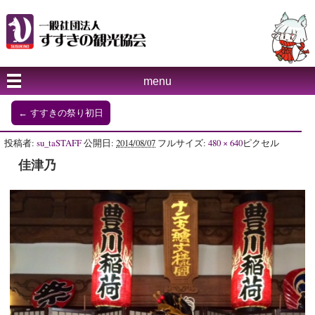
menu
←
すすきの祭り初日
投稿者:
su_taSTAFF
公開日:
2014/08/07
フルサイズ:
480 × 640
ピクセル
佳津乃