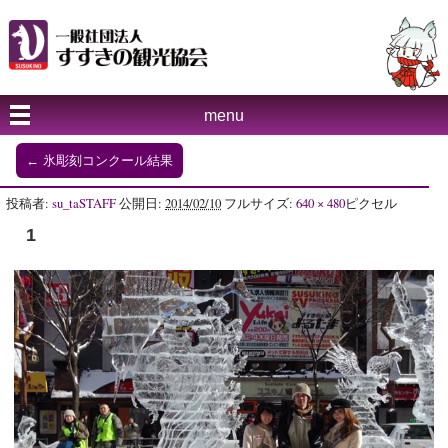
menu
←
氷彫刻コンクール結果
投稿者:
su_taSTAFF
公開日:
2014/02/10
フルサイズ:
640 × 480
ピクセル
1