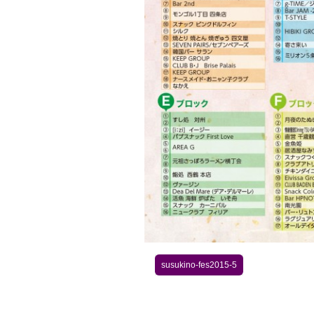
susukino-fes2015-5