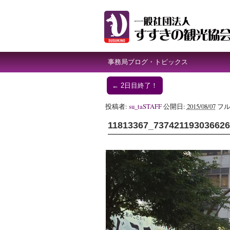
事務局ブログ・トピックス
←
2日目終了！
投稿者:
su_taSTAFF
公開日:
2015/08/07
フル
11813367_73742119303662