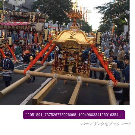
11051891_737526773026068_1904980334126016354_n
パーマリンク
をブックマーク