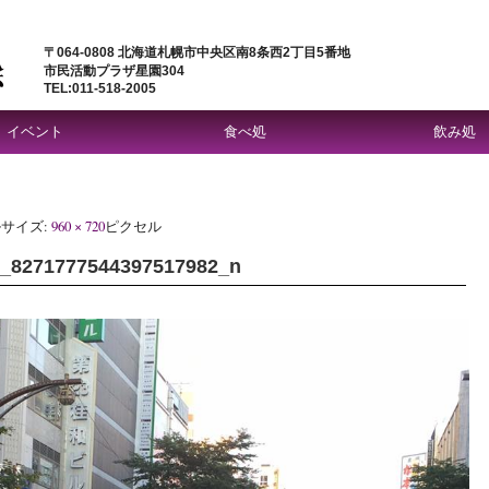
〒064-0808 北海道札幌市中央区南8条西2丁目5番地
市民活動プラザ星園304
TEL:011-518-2005
イベント
食べ処
飲み処
サイズ:
960 × 720
ピクセル
6_8271777544397517982_n