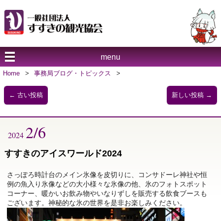
menu
Home
>
事務局ブログ・トピックス
>
←
古い投稿
新しい投稿
→
2/6
2024
すすきのアイスワールド2024
さっぽろ時計台のメイン氷像を皮切りに、コンサドーレ神社や恒
例の魚入り氷像などの大小様々な氷像の他、氷のフォトスポット
コーナー、暖かいお飲み物やいなりずしを販売する飲食ブースも
ございます。神秘的な氷の世界を是非お楽しみください。