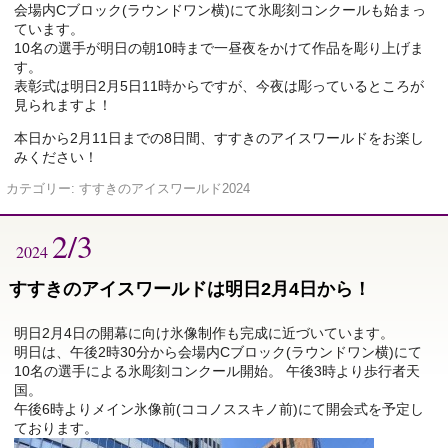
会場内Cブロック(ラウンドワン横)にて氷彫刻コンクールも始まっ
ています。
10名の選手が明日の朝10時まで一昼夜をかけて作品を彫り上げま
す。
表彰式は明日2月5日11時からですが、今夜は彫っているところが
見られますよ！
本日から2月11日までの8日間、すすきのアイスワールドをお楽し
みください！
カテゴリー:
すすきのアイスワールド2024
2/3
2024
すすきのアイスワールドは明日2月4日から！
明日2月4日の開幕に向け氷像制作も完成に近づいています。
明日は、午後2時30分から会場内Cブロック(ラウンドワン横)にて
10名の選手による氷彫刻コンクール開始。 午後3時より歩行者天
国。
午後6時よりメイン氷像前(ココノススキノ前)にて開会式を予定し
ております。