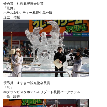
優秀賞 札幌観光協会長賞
「鳳舞」
ホテルJALシティー札幌中島公園
足立 佑輔
優秀賞 すすきの観光協会長賞
「竜」
㈱グランビスタホテル＆リゾート札幌パークホテル
小島 駿也