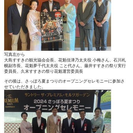
写真左から
大島すすきの観光協会会長、花魁佳津乃太夫役 小梅さん、石川札
幌副市長、花魁夢千代太夫役 こと代さん、藤井すすきの祭り実行
委員長、久末すすきの祭り花魁運営委員長
その後は、さっぽろ夏まつりのオープニングセレモニーに参加さ
せていただきました。