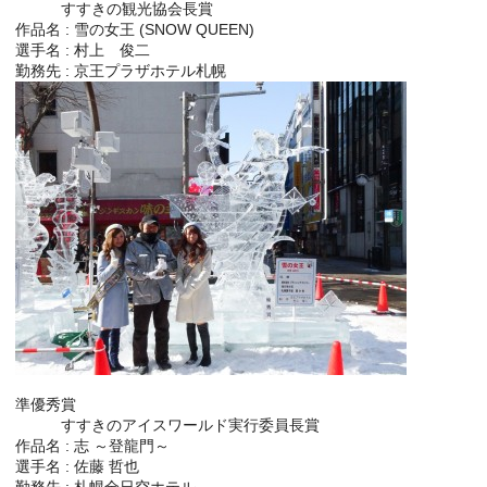
すすきの観光協会長賞
作品名 : 雪の女王 (SNOW QUEEN)
選手名 : 村上 俊二
勤務先 : 京王プラザホテル札幌
準優秀賞
すすきのアイスワールド実行委員長賞
作品名 : 志 ～登龍門～
選手名 : 佐藤 哲也
勤務先 : 札幌全日空ホテル